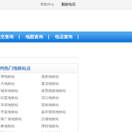
帮助中心
删除电话
公交查询
地图查询
电话查询
州热门地铁站点
万博地铁站
燕岗地铁站
中大地铁站
厦滘地铁站
新城东地铁站
体育西路地铁站
世纪莲地铁站
滘口地铁站
五羊邨地铁站
雷岗地铁站
天平架地铁站
嘉禾望岗地铁站
海珠广场地铁站
沙涌地铁站
市桥地铁站
潭村地铁站