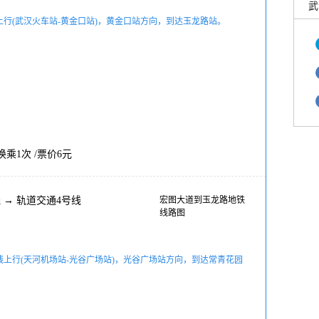
武
上行(武汉火车站-黄金口站)，黄金口站方向，到达玉龙路站。
/ 换乘1次 /票价6元
线
→
轨道交通4号线
宏图大道到玉龙路地铁
线路图
线上行(天河机场站-光谷广场站)，光谷广场站方向，到达常青花园