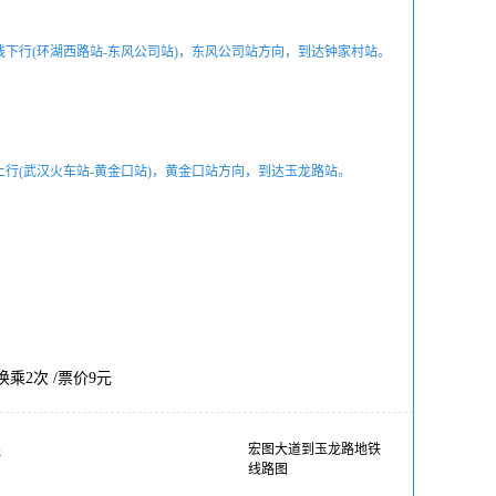
线下行(环湖西路站-东风公司站)，东风公司站方向，到达钟家村站。
上行(武汉火车站-黄金口站)，黄金口站方向，到达玉龙路站。
/ 换乘2次 /票价9元
线
宏图大道到玉龙路地铁
线路图