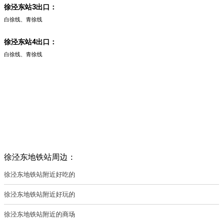
徐泾东站3出口：
白徐线、青徐线
徐泾东站4出口：
白徐线、青徐线
徐泾东地铁站周边：
徐泾东地铁站附近好吃的
徐泾东地铁站附近好玩的
徐泾东地铁站附近的商场