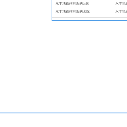
永丰地铁站附近的公园
永丰地
永丰地铁站附近的医院
永丰地