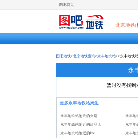
图吧首页
北京地铁
图吧地铁
>
北京地铁查询
>
永丰地铁站
>>永丰地铁
永
暂时没有找到
更多永丰地铁站周边
永丰地铁站附近的火锅
永丰地
永丰地铁站附近的甜品店
永丰地
永丰地铁站附近的ktv
永丰地