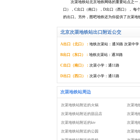
次渠地铁站北京地铁网络的重要站点之一，
口），C出口（南口），D出口（西口）， 每
的出口。另外，图吧地铁还为你提供了次渠地
北京次渠地铁站出口附近公交
A出口（北口）：
地铁次渠站：通30路 次渠中学：通
B出口（东口）：
地铁次渠站：通30路
C出口（南口）：
次渠小学：通11路
D出口（西口）：
次渠小学：通11路
次渠地铁站周边
次渠地铁站附近的火锅
次渠地
次渠地铁站附近的甜品店
次渠地
次渠地铁站附近的ktv
次渠地
次渠地铁站附近的公园
次渠地