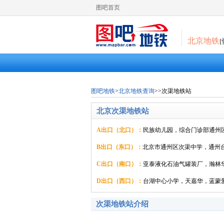
图吧首页
北京地铁
图吧地铁
>
北京地铁查询
>>次渠地铁站
北京次渠地铁站
A出口（北口）：
民族幼儿园，综合门诊部通州
B出口（东口）：
北京市通州区次渠中学，通州
C出口（南口）：
亚泰液化石油气罐装厂，瀚林
D出口（西口）：
台湖中心小学，天嘉华，蓝蒙
次渠地铁站介绍