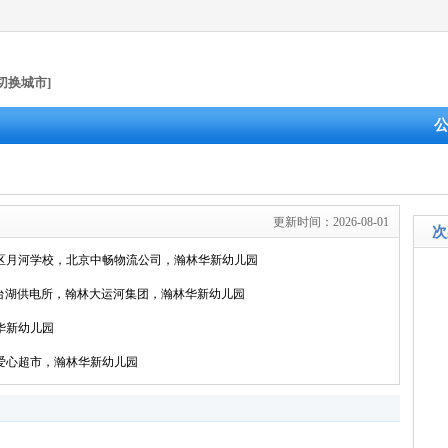
[切换城市]
更新时间：2026-08-01
次
区月河学校，北京中畅物流公司，瀚林华新幼儿园
台湖供电所，翰林大运河集团，瀚林华新幼儿园
华新幼儿园
爱心超市，瀚林华新幼儿园