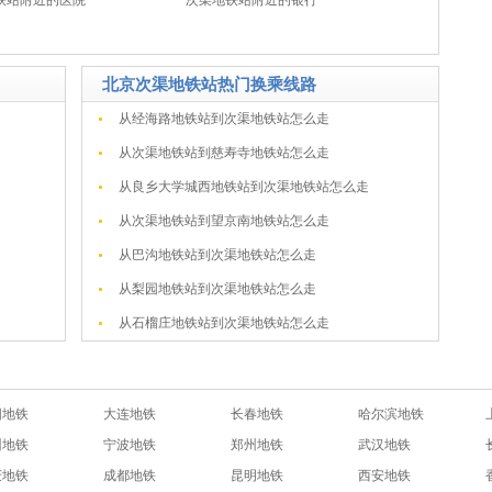
铁站附近的医院
次渠地铁站附近的银行
北京次渠地铁站热门换乘线路
从经海路地铁站到次渠地铁站怎么走
从次渠地铁站到慈寿寺地铁站怎么走
从良乡大学城西地铁站到次渠地铁站怎么走
从次渠地铁站到望京南地铁站怎么走
从巴沟地铁站到次渠地铁站怎么走
从梨园地铁站到次渠地铁站怎么走
从石榴庄地铁站到次渠地铁站怎么走
阳地铁
大连地铁
长春地铁
哈尔滨地铁
州地铁
宁波地铁
郑州地铁
武汉地铁
庆地铁
成都地铁
昆明地铁
西安地铁