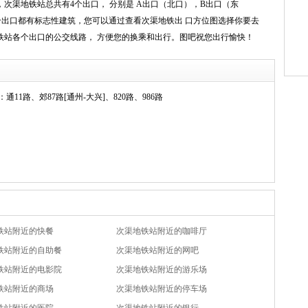
次渠地铁站总共有4个出口， 分别是 A出口（北口），B出口（东
个出口都有标志性建筑，您可以通过查看次渠地铁出 口方位图选择你要去
铁站各个出口的公交线路， 方便您的换乘和出行。图吧祝您出行愉快！
11路、郊87路[通州-大兴]、820路、986路
铁站附近的快餐
次渠地铁站附近的咖啡厅
铁站附近的自助餐
次渠地铁站附近的网吧
铁站附近的电影院
次渠地铁站附近的游乐场
铁站附近的商场
次渠地铁站附近的停车场