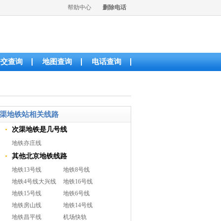
帮助中心
删除电话
公交查询
地图查询
电话查询
渠地铁站相关线路
次渠地铁是几号线
地铁亦庄线
其他北京地铁线路
地铁13号线
地铁8号线
地铁4号线大兴线
地铁16号线
地铁15号线
地铁6号线
地铁房山线
地铁14号线
地铁昌平线
机场快轨