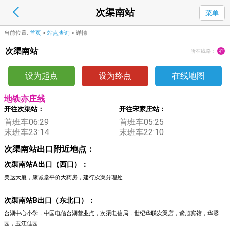
次渠南站
菜单
当前位置:
首页
>
站点查询
>
详情
次渠南站
所在线路：
亦
设为起点
设为终点
在线地图
地铁亦庄线
开往次渠站：
开往宋家庄站：
首班车06:29
首班车05:25
末班车23:14
末班车22:10
次渠南站出口附近地点：
次渠南站A出口（西口）：
美达大厦，康诚堂平价大药房，建行次渠分理处
次渠南站B出口（东北口）：
台湖中心小学，中国电信台湖营业点，次渠电信局，世纪华联次渠店，紫旭宾馆，华馨
园，玉江佳园