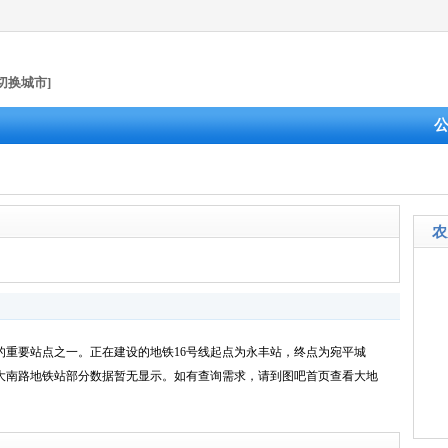
[切换城市]
农
的重要站点之一。正在建设的地铁16号线起点为永丰站，终点为宛平城
农大南路地铁站部分数据暂无显示。如有查询需求，请到图吧首页查看大地