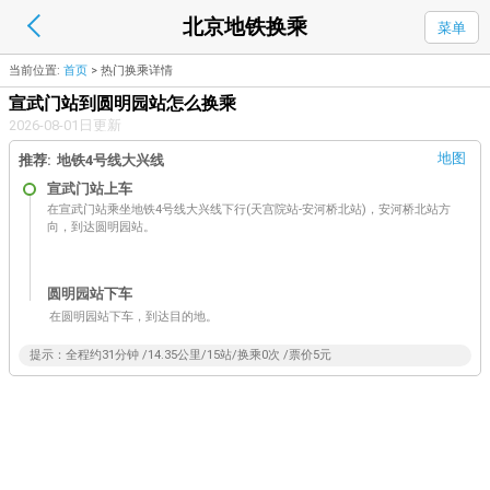
北京地铁换乘
菜单
当前位置:
首页
>
热门换乘详情
宣武门站到圆明园站怎么换乘
2026-08-01日更新
地图
推荐:
地铁4号线大兴线
宣武门站
上车
在宣武门站乘坐地铁4号线大兴线下行(天宫院站-安河桥北站)，安河桥北站方
向，到达圆明园站。
圆明园站
下车
在圆明园站下车，到达目的地。
提示：全程约31分钟 /14.35公里/15站/换乘0次 /票价5元